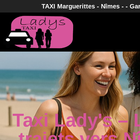
TAXI Marguerittes - Nîmes - - Gard
Taxi Lady's – 
trajets vers 