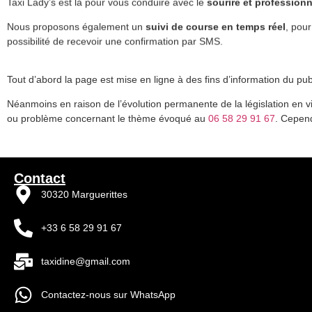
Taxi Lady’s est là pour vous conduire avec le
sourire et profession
Nous proposons également un
suivi de course en temps réel
, pour
possibilité de recevoir une confirmation par SMS.
Tout d’abord la page est mise en ligne à des fins d’information du publ
Néanmoins en raison de l’évolution permanente de la législation en vi
ou problème concernant le thème évoqué au
06 58 29 91 67
. Cepend
Shiam – Réserver un taxi ambulance – Transport médical sommières 
Contact
30320 Marguerittes
+33 6 58 29 91 67
taxidine@gmail.com
Contactez-nous sur WhatsApp